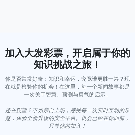
加入大发彩票，开启属于你的
知识挑战之旅！
你是否常常好奇：知识和幸运，究竟谁更胜一筹？
现
在就是检验你的机会！在这里，每一个新闻故事都是
一次关于智慧、预测与勇气的启示。
还在观望？不如亲自上场，感受每一次实时互动的乐
趣，体验全新升级的安全平台。机会已经在你面前，
只等你的加入！