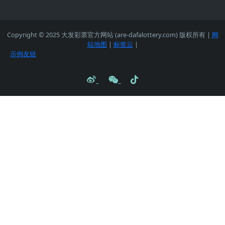
Copyright © 2025 大发彩票官方网站 (are-dafalottery.com) 版权所有 |
网
站地图
|
标签云
|
示例友链