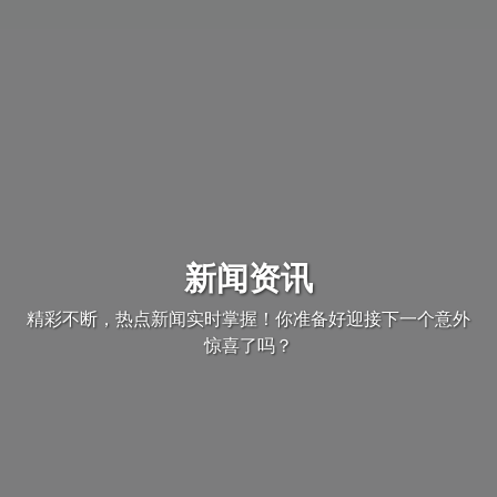
新闻资讯
精彩不断，热点新闻实时掌握！你准备好迎接下一个意外
惊喜了吗？