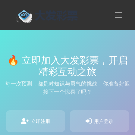
🔥 立即加入大发彩票，开启
精彩互动之旅
每一次预测，都是对知识与勇气的挑战！你准备好迎
接下一个惊喜了吗？
立即注册
用户登录