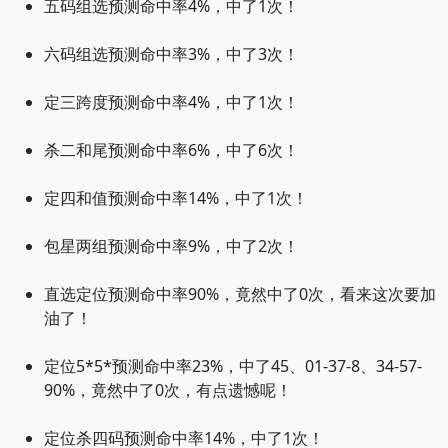
五码组选预测命中率4%，中了1次！
六码组选预测命中率3%，中了3次！
定三跨度预测命中率4%，中了1次！
杀二和尾预测命中率6%，中了6次！
定四和值预测命中率14%，中了1次！
包星两组预测命中率9%，中了2次！
直选定位预测命中率90%，竟然中了0次，看来这次要加
油了！
定位5*5*预测命中率23%，中了45、01-37-8、34-57-
90%，竟然中了0次，有点遗憾呢！
定位杀四码预测命中率14%，中了1次！