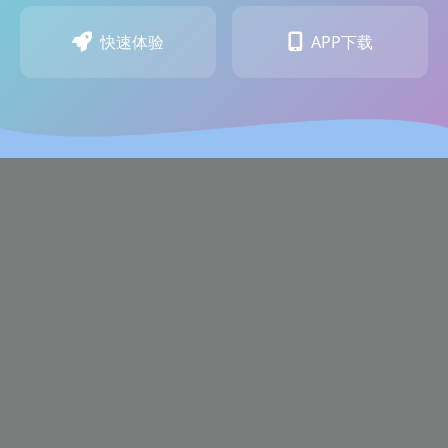
快速体验
APP下载