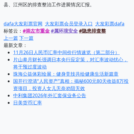
县、江州区的排查整治工作进展情况汇报。
dafa大发彩票官网
大发彩票会员登录入口
大发彩票dafa
标签云：
#崇左市重金
#属环境安全
#隐患排查整
上一篇
下一篇
最新文章：
11月26日人民币汇率中间价行情速览（第二部分）
片山皋月财长强调日本央行应定策，对汇率波动忧心，
将干预过度波动
珠海公益体彩绘展：健身竞技共绘健康生活新篇章
国开行澄清“人民资产”真相：揭秘600元80天收益8万投
资项目，投资人女儿无奈劝阻无效
中利集团2026年外汇套保业务公告
日美货币汇率