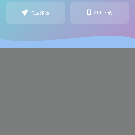
快速体验
APP下载