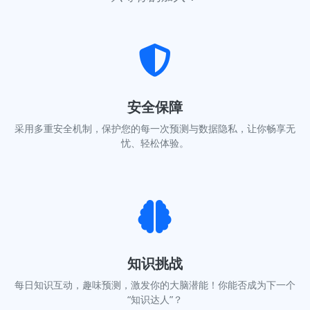
安全保障
采用多重安全机制，保护您的每一次预测与数据隐私，让你畅享无
忧、轻松体验。
知识挑战
每日知识互动，趣味预测，激发你的大脑潜能！你能否成为下一个
“知识达人”？