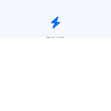
极速体验
注册简单，操作便捷，实时开奖与新闻动态一手掌握，随时随地乐
在其中！
立即注册，开启智慧之旅