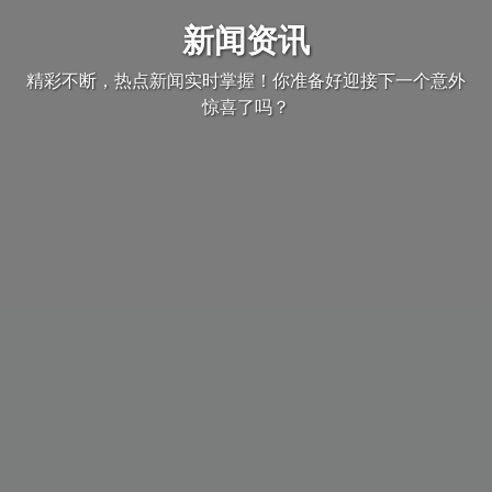
新闻资讯
精彩不断，热点新闻实时掌握！你准备好迎接下一个意外
惊喜了吗？