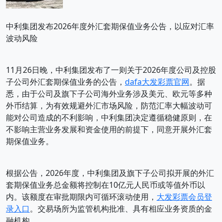
中利集团发布2026年度外汇套期保值业务公告，以应对汇率
波动风险
11月26日晚，中利集团发布了一则关于2026年度公司及控股
子公司外汇套期保值业务的公告，
dafa大发彩票官网
。据
悉，由于公司及旗下子公司海外业务涉及美元、欧元等多种
外币结算，为有效规避外汇市场风险，防范汇率大幅波动可
能对公司造成的不利影响，中利集团决定遵循稳健原则，在
不影响主营业务发展和资金使用的前提下，同意开展外汇套
期保值业务。
根据公告，2026年度，中利集团及旗下子公司拟开展的外汇
套期保值业务总金额将控制在10亿元人民币或等值外币以
内。该额度在审批期限内可循环滚动使用，
大发彩票会员登
录入口
。交易场所为监管机构批准、具有相应业务资质的金
融机构。