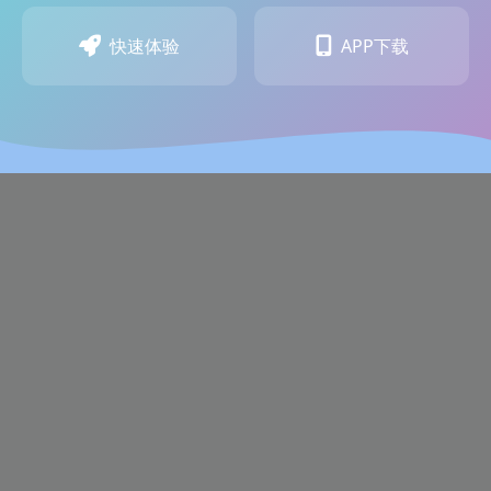
快速体验
APP下载