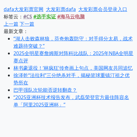
dafa大发彩票官网
大发彩票dafa
大发彩票会员登录入口
标签云：
#CS
#选手实证
#海马云电脑
上一篇
下一篇
最新文章：
“湖人击败森林狼，芬奇炮轰防守：对手得分太易，战术
难题待突破？”
2025全明星赛詹姆斯对阵科比战队：2025年NBA全明星
赛点评
林书豪退役！‘林疯狂’传奇画上句点，美国网友共同追忆
徐泽乾“法拉利”三分绝杀对手，揭秘篮球重镇汀祖之优
势所在
巴甲强队次轮能否逆转翻盘？
“2025亚洲杯技术报告发布，武磊荣登官方最佳阵容名
单「阿里2025亚洲杯」”