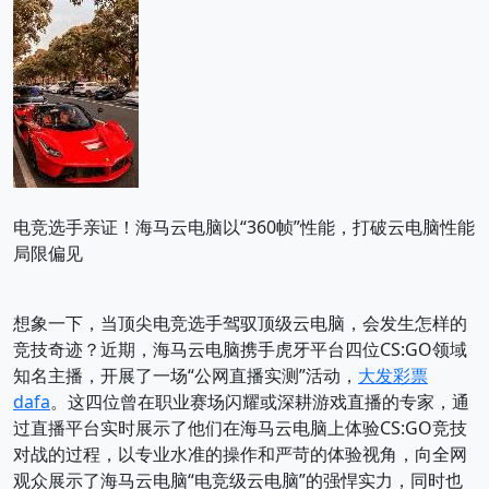
电竞选手亲证！海马云电脑以“360帧”性能，打破云电脑性能
局限偏见
想象一下，当顶尖电竞选手驾驭顶级云电脑，会发生怎样的
竞技奇迹？近期，海马云电脑携手虎牙平台四位CS:GO领域
知名主播，开展了一场“公网直播实测”活动，
大发彩票
dafa
。这四位曾在职业赛场闪耀或深耕游戏直播的专家，通
过直播平台实时展示了他们在海马云电脑上体验CS:GO竞技
对战的过程，以专业水准的操作和严苛的体验视角，向全网
观众展示了海马云电脑“电竞级云电脑”的强悍实力，同时也