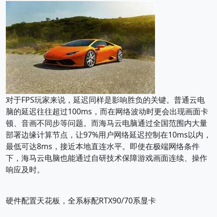
对于FPS玩家来说，延迟同样是影响胜负的关键。普通云电
脑的延迟往往超过100ms，而在网络波动时更会出现画面卡
顿、音画不同步等问题。而海马云电脑通过全国范围内大量
部署边缘计算节点，让97%用户网络延迟控制在10ms以内，
最低可达8ms，接近本地直连水平。即使在极端网络条件
下，海马云电脑也能通过自研技术保障游戏画面连续、操作
响应及时。
硬件配置天花板，全系标配RTX90/70系显卡