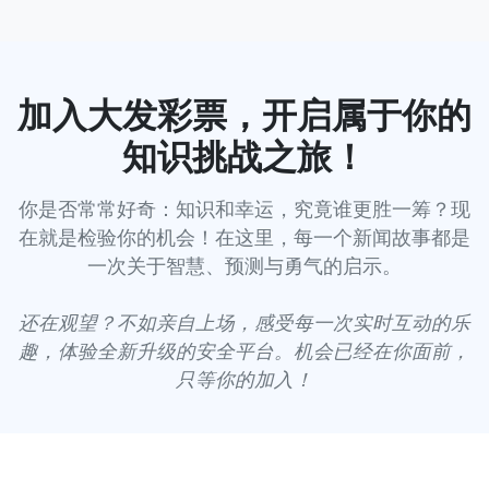
加入大发彩票，开启属于你的
知识挑战之旅！
你是否常常好奇：知识和幸运，究竟谁更胜一筹？
现
在就是检验你的机会！在这里，每一个新闻故事都是
一次关于智慧、预测与勇气的启示。
还在观望？不如亲自上场，感受每一次实时互动的乐
趣，体验全新升级的安全平台。机会已经在你面前，
只等你的加入！