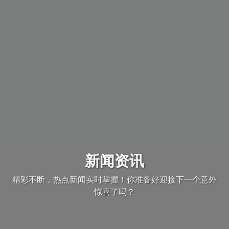
新闻资讯
精彩不断，热点新闻实时掌握！你准备好迎接下一个意外
惊喜了吗？