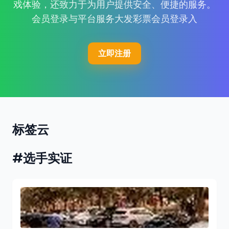
戏体验，还致力于为用户提供安全、便捷的服务。
会员登录与平台服务大发彩票会员登录入
立即注册
标签云
#选手实证