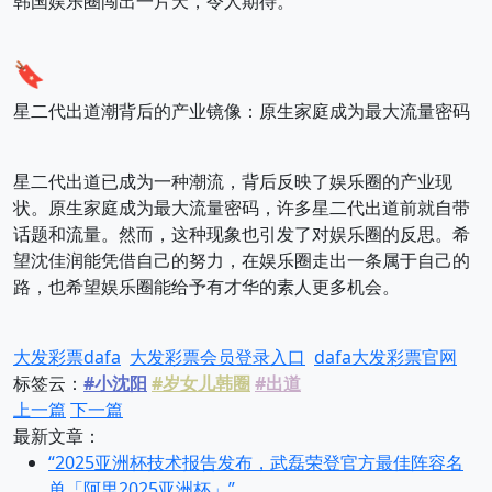
韩国娱乐圈闯出一片天，令人期待。
🔖
星二代出道潮背后的产业镜像：原生家庭成为最大流量密码
星二代出道已成为一种潮流，背后反映了娱乐圈的产业现
状。原生家庭成为最大流量密码，许多星二代出道前就自带
话题和流量。然而，这种现象也引发了对娱乐圈的反思。希
望沈佳润能凭借自己的努力，在娱乐圈走出一条属于自己的
路，也希望娱乐圈能给予有才华的素人更多机会。
大发彩票dafa
大发彩票会员登录入口
dafa大发彩票官网
标签云：
#小沈阳
#岁女儿韩圈
#出道
上一篇
下一篇
最新文章：
“2025亚洲杯技术报告发布，武磊荣登官方最佳阵容名
单「阿里2025亚洲杯」”