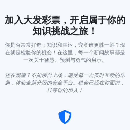
加入大发彩票，开启属于你的
知识挑战之旅！
你是否常常好奇：知识和幸运，究竟谁更胜一筹？
现
在就是检验你的机会！在这里，每一个新闻故事都是
一次关于智慧、预测与勇气的启示。
还在观望？不如亲自上场，感受每一次实时互动的乐
趣，体验全新升级的安全平台。机会已经在你面前，
只等你的加入！