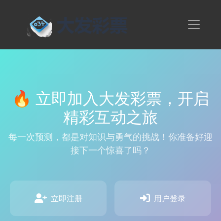
🔥 立即加入大发彩票，开启
精彩互动之旅
每一次预测，都是对知识与勇气的挑战！你准备好迎
接下一个惊喜了吗？
立即注册
用户登录