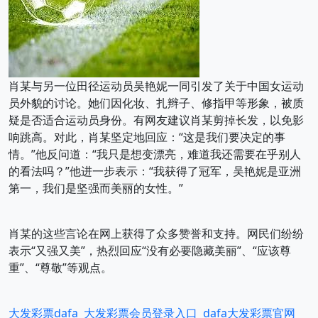
肖某与另一位田径运动员吴艳妮一同引发了关于中国女运动
员外貌的讨论。她们因化妆、扎辫子、修指甲等形象，被质
疑是否适合运动员身份。有网友建议肖某剪掉长发，以免影
响跳高。对此，肖某坚定地回应：“这是我们要决定的事
情。”他反问道：“我只是想变漂亮，难道我还需要在乎别人
的看法吗？”他进一步表示：“我获得了冠军，吴艳妮是亚洲
第一，我们是坚强而美丽的女性。”
肖某的这些言论在网上获得了众多赞誉和支持。网民们纷纷
表示“又强又美”，热烈回应“没有必要隐藏美丽”、“应该尊
重”、“尊敬”等观点。
大发彩票dafa
大发彩票会员登录入口
dafa大发彩票官网