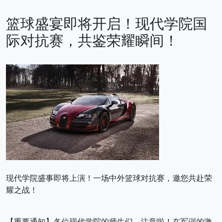
篮球盛宴即将开启！现代学院国
际对抗赛，共鉴荣耀瞬间！
现代学院盛事即将上演！一场中外篮球对抗赛，邀您共赴荣
耀之战！
【重要通知】各位现代学院的师生们，注意啦！在军训的激