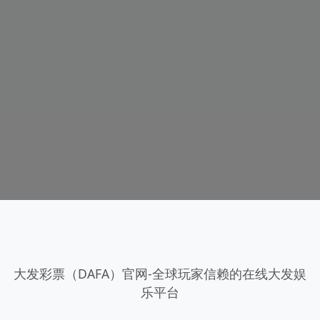
大发彩票（DAFA）官网-全球玩家信赖的在线大发娱
乐平台