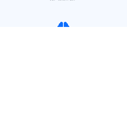
知识挑战
每日知识互动，趣味预测，激发你的大脑潜能！你能否成为下一个
“知识达人”？
极速体验
注册简单，操作便捷，实时开奖与新闻动态一手掌握，随时随地乐
在其中！