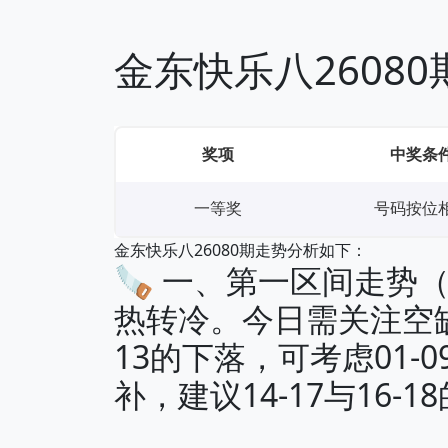
金东快乐八2608
金东快乐八26080期走势分析如下：
🪚 一、第一区间走势
热转冷。今日需关注空缺
13的下落，可考虑01-0
补，建议14-17与16