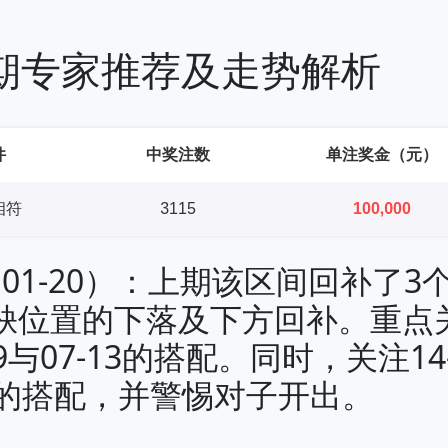
0期专家推荐及走势解析
（01-20）：上期该区间回补了
位置的下落及下方回补。重点关注0
9与07-13的搭配。同时，关注14
-18的搭配，并警惕对子开出。