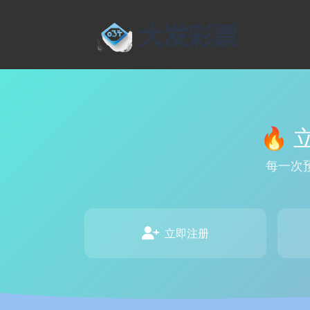
🔥
每一次
立即注册