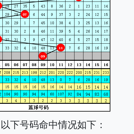
，以下号码命中情况如下：