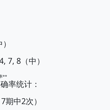
）
（中）
 4, 7, 8（中）
率**
准确率统计：
%（7期中2次）