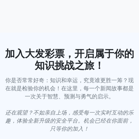
加入大发彩票，开启属于你的
知识挑战之旅！
你是否常常好奇：知识和幸运，究竟谁更胜一筹？
现
在就是检验你的机会！在这里，每一个新闻故事都是
一次关于智慧、预测与勇气的启示。
还在观望？不如亲自上场，感受每一次实时互动的乐
趣，体验全新升级的安全平台。机会已经在你面前，
只等你的加入！