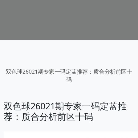
双色球26021期专家一码定蓝推荐：质合分析前区十
码
双色球26021期专家一码定蓝推
荐：质合分析前区十码