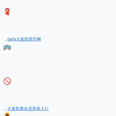
🧣
，
dafa大发彩票官网
🚌
🚫
，
大发彩票会员登录入口
🌻