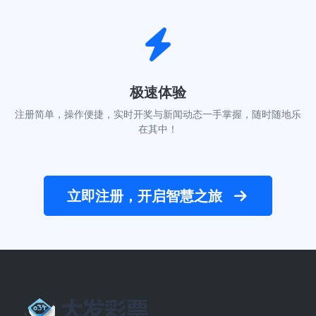
极速体验
注册简单，操作便捷，实时开奖与新闻动态一手掌握，随时随地乐
在其中！
立即注册，开启智慧之旅