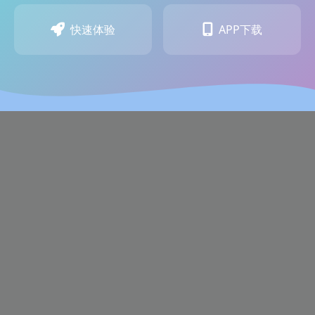
快速体验
APP下载