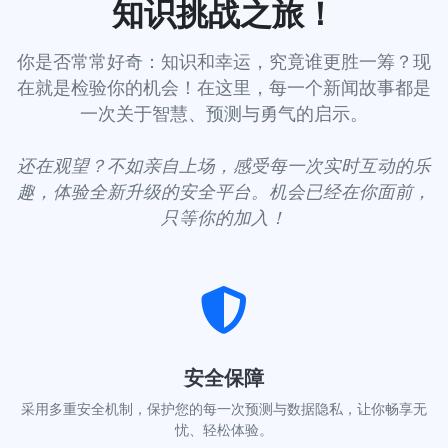
知识挑战之旅！
你是否常常好奇：知识和幸运，究竟谁更胜一筹？
现
在就是检验你的机会！在这里，每一个新闻故事都是
一次关于智慧、预测与勇气的启示。
还在观望？不如亲自上场，感受每一次实时互动的乐
趣，体验全新升级的安全平台。机会已经在你面前，
只等你的加入！
安全保障
采用多重安全机制，保护您的每一次预测与数据隐私，让你畅享无
忧、轻松体验。