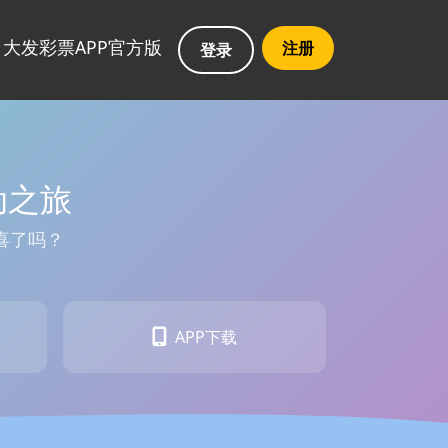
大发彩票APP官方版
注册
登录
动之旅
喜了吗？
APP下载