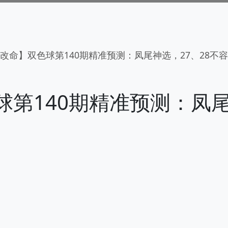
改命】双色球第140期精准预测：凤尾神选，27、28不
第140期精准预测：凤尾