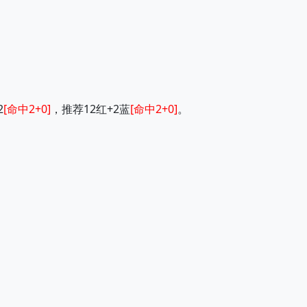
2
[命中2+0]
，推荐12红+2蓝
[命中2+0]
。