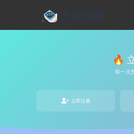
🔥
每一次
立即注册