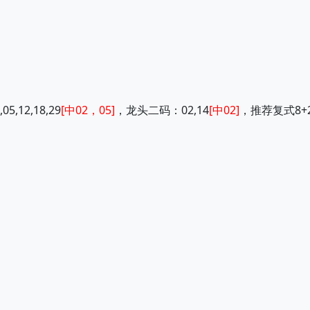
,12,18,29
[中02，05]
，龙头二码：02,14
[中02]
，推荐复式8+