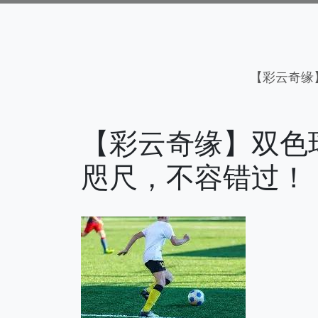
【彩云奇缘】
【彩云奇缘】双色球
咫尺，不容错过！