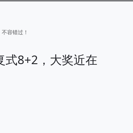
，不容错过！
复式8+2，大奖近在