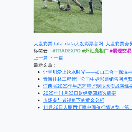
大发彩票dafa
dafa大发彩票官网
大发彩票会
标签云：
#TRADEXPO
#外汇亮相广
#展现交易
上一篇
下一篇
最新文章：
让宝贝爱上饮水时光——如山三合一保温
青海佳林工程管理公司中标彩票销售网点
江西省2025年生态环境监测技术实战演练
2025年11月23日财经要闻精选摘要
市场参与者视角下的黄金分析
11月26日人民币汇率中间价行情速览（第