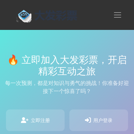
🔥 立即加入大发彩票，开启
精彩互动之旅
每一次预测，都是对知识与勇气的挑战！你准备好迎
接下一个惊喜了吗？
立即注册
用户登录