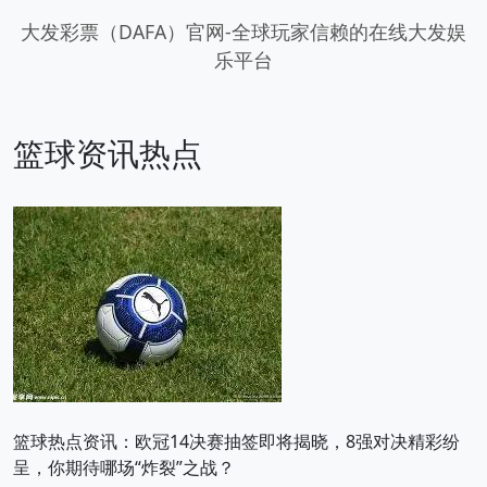
大发彩票（DAFA）官网-全球玩家信赖的在线大发娱
乐平台
篮球资讯热点
篮球热点资讯：欧冠14决赛抽签即将揭晓，8强对决精彩纷
呈，你期待哪场“炸裂”之战？