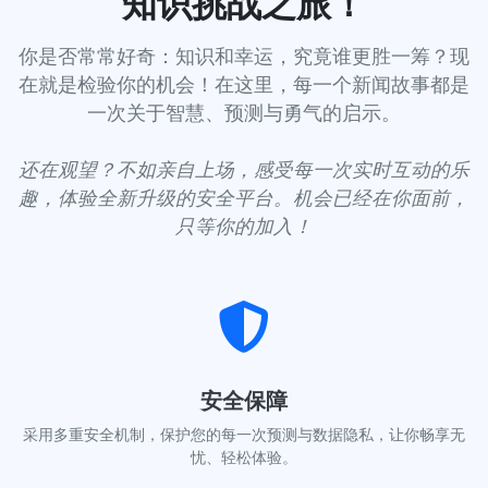
知识挑战之旅！
你是否常常好奇：知识和幸运，究竟谁更胜一筹？
现
在就是检验你的机会！在这里，每一个新闻故事都是
一次关于智慧、预测与勇气的启示。
还在观望？不如亲自上场，感受每一次实时互动的乐
趣，体验全新升级的安全平台。机会已经在你面前，
只等你的加入！
安全保障
采用多重安全机制，保护您的每一次预测与数据隐私，让你畅享无
忧、轻松体验。