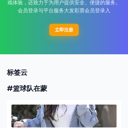
戏体验，还致力于为用户提供安全、便捷的服务。
会员登录与平台服务大发彩票会员登录入
立即注册
标签云
#篮球队在蒙