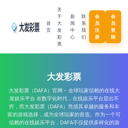
关
于
新
联
会
会
首
大
闻
系
员
员
页
发
中
我
注
登
彩
心
们
册
陆
票
大发彩票
大发彩票（DAFA）官网 - 全球玩家信赖的在线大
发娱乐平台 在数字化时代，在线娱乐平台层出不
穷，而大发彩票（DAFA）凭借其卓越的服务和丰
富的游戏选择，成为全球玩家的首选。作为一个可
信赖的在线娱乐平台，DAFA不仅提供多样化的游