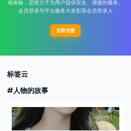
戏体验，还致力于为用户提供安全、便捷的服务。
会员登录与平台服务大发彩票会员登录入
立即注册
标签云
#人物的故事