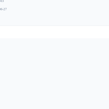
-03
06-27