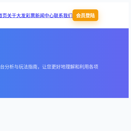
首页
关于大发彩票
新闻中心
联系我们
会员登陆
台分析与玩法指南，让您更好地理解和利用各项