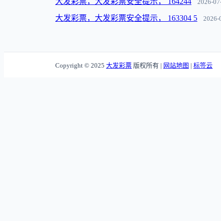
大发彩票，大发彩票安全提示， 164244
2026-07
大发彩票，大发彩票安全提示， 163304 5
2026-
Copyright © 2025
大发彩票
版权所有
|
网站地图
|
标签云