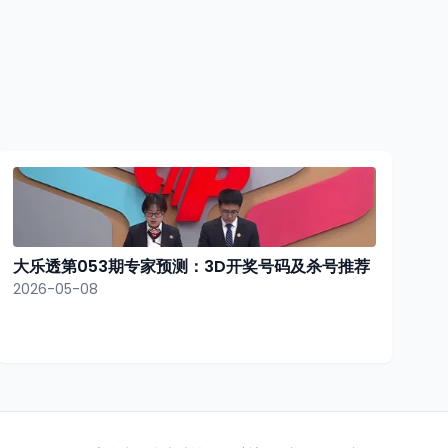
大乐透第053期专家预测：3D开奖号码及杀号推荐
2026-05-08