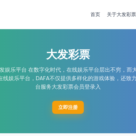
首页
关于大发彩
大发彩票
线大发娱乐平台 在数字化时代，在线娱乐平台层出不穷，而
线娱乐平台，DAFA不仅提供多样化的游戏体验，还致
台服务大发彩票会员登录入
立即注册