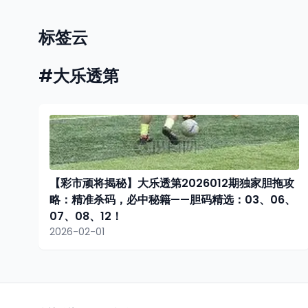
标签云
#大乐透第
【彩市顽将揭秘】大乐透第2026012期独家胆拖攻
略：精准杀码，必中秘籍——胆码精选：03、06、
07、08、12！
2026-02-01