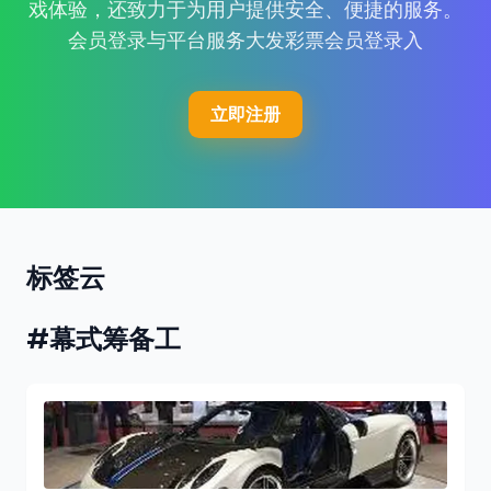
戏体验，还致力于为用户提供安全、便捷的服务。
会员登录与平台服务大发彩票会员登录入
立即注册
标签云
#幕式筹备工