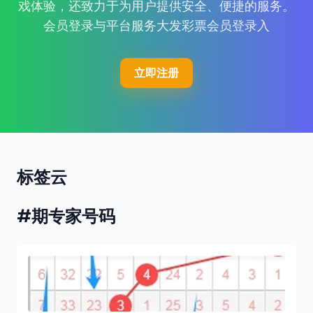
戏体验，还致力于为用户提供安全、便捷的服务。
会员登录与平台服务大发彩票会员登录入
立即注册
标签云
#期专家号码