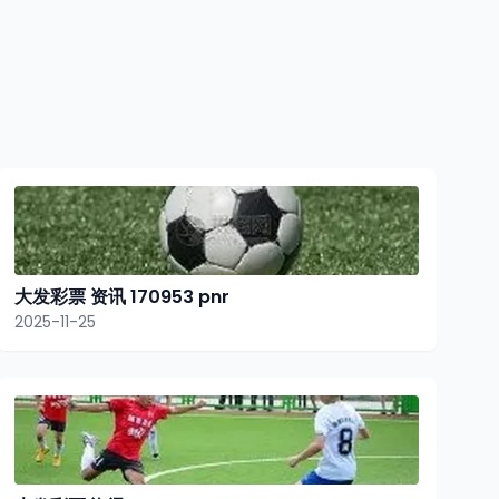
大发彩票 资讯 170953 pnr
2025-11-25