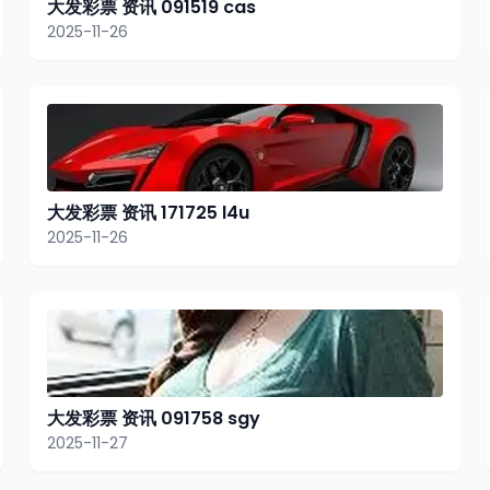
大发彩票 资讯 091519 cas
2025-11-26
大发彩票 资讯 171725 l4u
2025-11-26
大发彩票 资讯 091758 sgy
2025-11-27