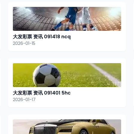
大发彩票 资讯 091418 ncq
2026-01-15
大发彩票 资讯 091401 5hc
2026-01-17