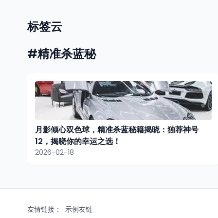
标签云
#精准杀蓝秘
月影倾心双色球，精准杀蓝秘籍揭晓：独荐神号
12，揭晓你的幸运之选！
2026-02-18
友情链接：
示例友链