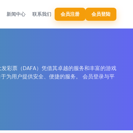
票
新闻中心
联系我们
会员注册
会员登陆
大发彩票（DAFA）凭借其卓越的服务和丰富的游戏
力于为用户提供安全、便捷的服务。 会员登录与平