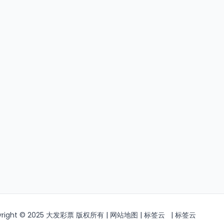
right © 2025
大发彩票
版权所有 |
网站地图
|
标签云
|
标签云