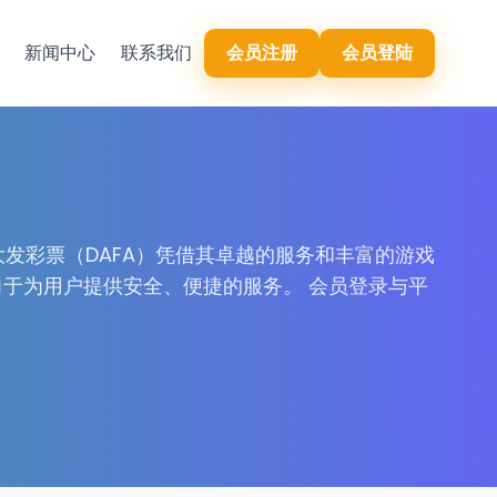
票
新闻中心
联系我们
会员注册
会员登陆
大发彩票（DAFA）凭借其卓越的服务和丰富的游戏
力于为用户提供安全、便捷的服务。 会员登录与平