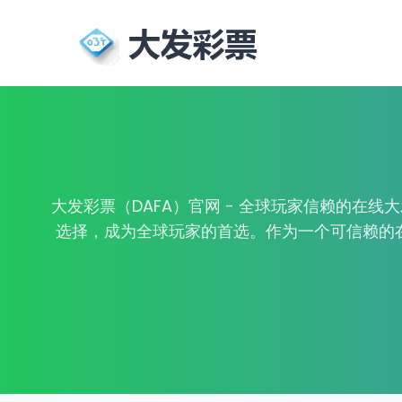
大发彩票（DAFA）官网 - 全球玩家信赖的在
选择，成为全球玩家的首选。作为一个可信赖的在