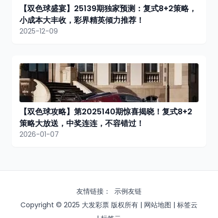
【双色球盛宴】25139期独家预测：复式8+2策略，
小成本大丰收，彩界精英倾力推荐！
2025-12-09
【双色球攻略】第2025140期惊喜揭晓！复式8+2
策略大放送，中奖连连，不容错过！
2026-01-07
友情链接：
示例友链
Copyright © 2025
大发彩票
版权所有 |
网站地图
|
标签云