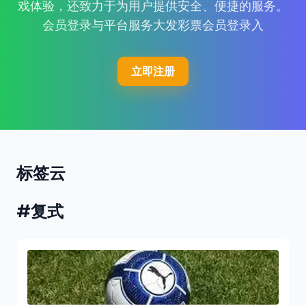
戏体验，还致力于为用户提供安全、便捷的服务。
会员登录与平台服务大发彩票会员登录入
立即注册
标签云
#复式