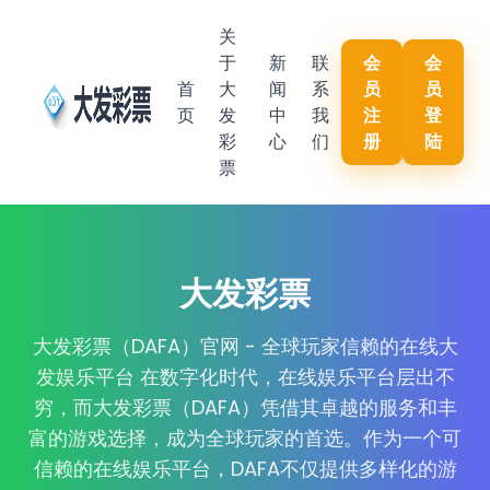
关
于
新
联
会
会
首
大
闻
系
员
员
页
发
中
我
注
登
彩
心
们
册
陆
票
大发彩票
大发彩票（DAFA）官网 - 全球玩家信赖的在线大
发娱乐平台 在数字化时代，在线娱乐平台层出不
穷，而大发彩票（DAFA）凭借其卓越的服务和丰
富的游戏选择，成为全球玩家的首选。作为一个可
信赖的在线娱乐平台，DAFA不仅提供多样化的游