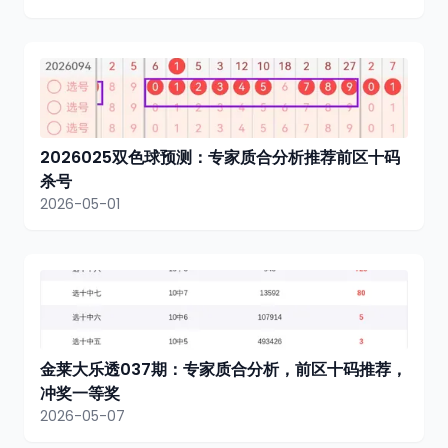
2026025双色球预测：专家质合分析推荐前区十码
杀号
2026-05-01
金莱大乐透037期：专家质合分析，前区十码推荐，
冲奖一等奖
2026-05-07