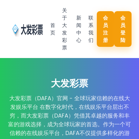
关
于
新
联
会
会
首
大
闻
系
员
员
页
发
中
我
注
登
彩
心
们
册
陆
票
大发彩票
大发彩票（DAFA）官网 - 全球玩家信赖的在线大
发娱乐平台 在数字化时代，在线娱乐平台层出不
穷，而大发彩票（DAFA）凭借其卓越的服务和丰
富的游戏选择，成为全球玩家的首选。作为一个可
信赖的在线娱乐平台，DAFA不仅提供多样化的游