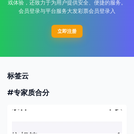
戏体验，还致力于为用户提供安全、便捷的服务。
会员登录与平台服务大发彩票会员登录入
立即注册
标签云
#专家质合分