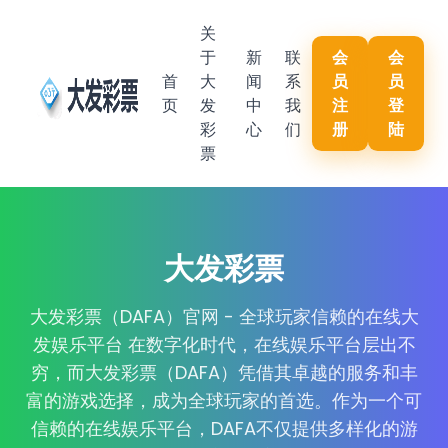
关
于
新
联
会
会
首
大
闻
系
员
员
页
发
中
我
注
登
彩
心
们
册
陆
票
大发彩票
大发彩票（DAFA）官网 - 全球玩家信赖的在线大
发娱乐平台 在数字化时代，在线娱乐平台层出不
穷，而大发彩票（DAFA）凭借其卓越的服务和丰
富的游戏选择，成为全球玩家的首选。作为一个可
信赖的在线娱乐平台，DAFA不仅提供多样化的游