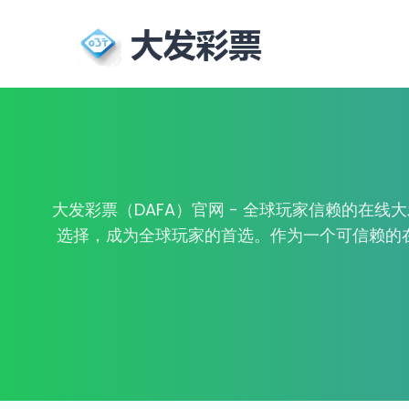
大发彩票（DAFA）官网 - 全球玩家信赖的在
选择，成为全球玩家的首选。作为一个可信赖的在