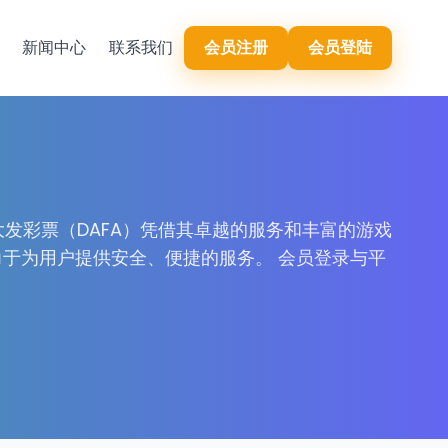
票
新闻中心
联系我们
会员注册
会员登陆
大发彩票（DAFA）凭借其卓越的服务和丰富的游戏
力于为用户提供安全、便捷的服务。 会员登录与平