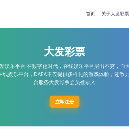
首页
关于大发彩
大发彩票
线大发娱乐平台 在数字化时代，在线娱乐平台层出不穷，而
线娱乐平台，DAFA不仅提供多样化的游戏体验，还致
台服务大发彩票会员登录入
立即注册