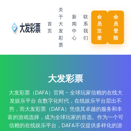
关
于
新
联
会
会
首
大
闻
系
员
员
页
发
中
我
注
登
彩
心
们
册
陆
票
大发彩票
大发彩票（DAFA）官网 - 全球玩家信赖的在线大
发娱乐平台 在数字化时代，在线娱乐平台层出不
穷，而大发彩票（DAFA）凭借其卓越的服务和丰
富的游戏选择，成为全球玩家的首选。作为一个可
信赖的在线娱乐平台，DAFA不仅提供多样化的游