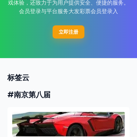
戏体验，还致力于为用户提供安全、便捷的服务。
会员登录与平台服务大发彩票会员登录入
立即注册
标签云
#南京第八届