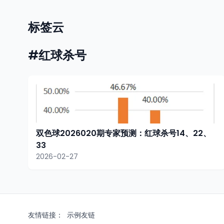
标签云
#红球杀号
双色球2026020期专家预测：红球杀号14、22、
33
2026-02-27
友情链接：
示例友链