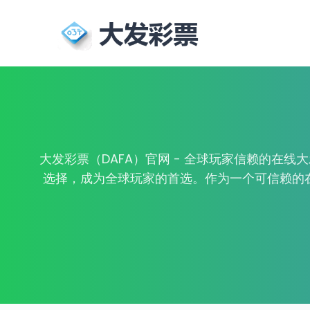
大发彩票（DAFA）官网 - 全球玩家信赖的在
选择，成为全球玩家的首选。作为一个可信赖的在