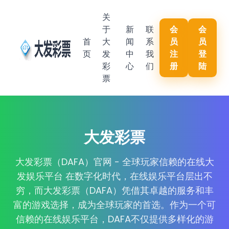
关
于
新
联
会
会
首
大
闻
系
员
员
页
发
中
我
注
登
彩
心
们
册
陆
票
大发彩票
大发彩票（DAFA）官网 - 全球玩家信赖的在线大
发娱乐平台 在数字化时代，在线娱乐平台层出不
穷，而大发彩票（DAFA）凭借其卓越的服务和丰
富的游戏选择，成为全球玩家的首选。作为一个可
信赖的在线娱乐平台，DAFA不仅提供多样化的游