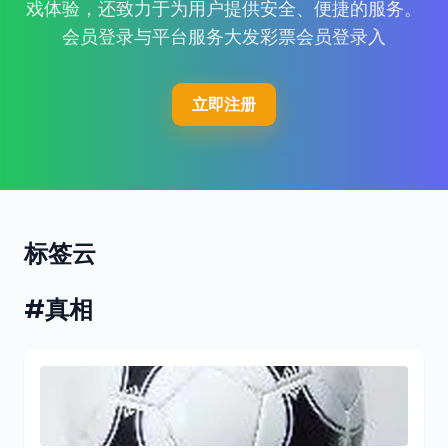
戏体验，还致力于为用户提供安全、便捷的服务。
会员登录与平台服务大发彩票会员登录入
立即注册
标签云
#真相