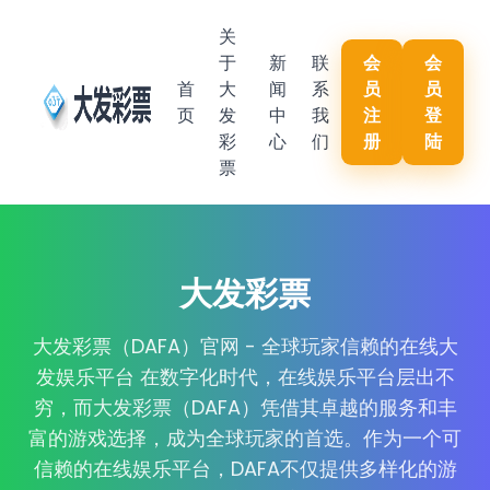
关
于
新
联
会
会
首
大
闻
系
员
员
页
发
中
我
注
登
彩
心
们
册
陆
票
大发彩票
大发彩票（DAFA）官网 - 全球玩家信赖的在线大
发娱乐平台 在数字化时代，在线娱乐平台层出不
穷，而大发彩票（DAFA）凭借其卓越的服务和丰
富的游戏选择，成为全球玩家的首选。作为一个可
信赖的在线娱乐平台，DAFA不仅提供多样化的游