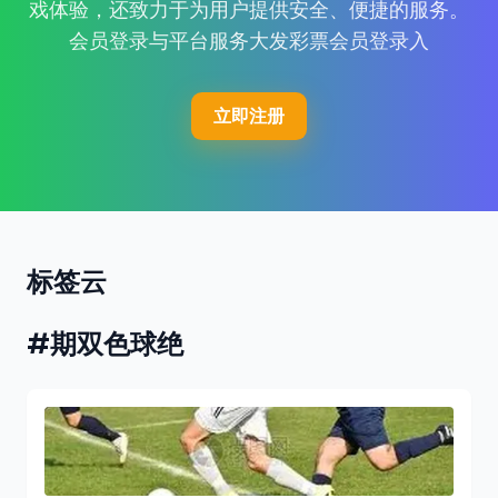
戏体验，还致力于为用户提供安全、便捷的服务。
会员登录与平台服务大发彩票会员登录入
立即注册
标签云
#期双色球绝