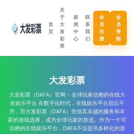
关
于
新
联
会
会
首
大
闻
系
员
员
页
发
中
我
注
登
彩
心
们
册
陆
票
大发彩票
大发彩票（DAFA）官网 - 全球玩家信赖的在线大
发娱乐平台 在数字化时代，在线娱乐平台层出不
穷，而大发彩票（DAFA）凭借其卓越的服务和丰
富的游戏选择，成为全球玩家的首选。作为一个可
信赖的在线娱乐平台，DAFA不仅提供多样化的游