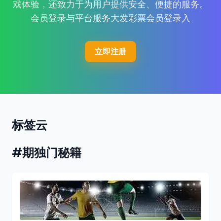
戏体验，还致力于为用户提供安全、便捷的服务。
会员登录与平台服务大发彩票会员登录入
立即注册
标签云
#期独门秘籍