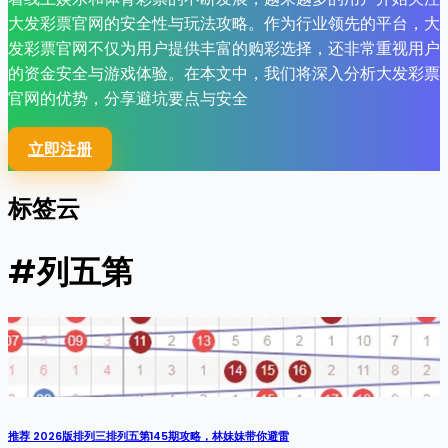
大发彩票官网的安全性与玩法攻略。作为行业领先的平台，大
发彩票官网不仅为用户提供丰富的购彩选择，还非常重视用户
的资金安全与游戏体验。在本文中，我们将深入分析大发彩票
官网的优势，分享避坑要点与安全
立即注册
标签云
#列五第
推荐 2026版排列三排列五第145期攻略，林妹妹带你避雷