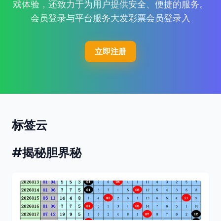
戏体验，还致力于为用户提供安全、便捷的服务。
会员登录与平台服务大发彩票会员登录入
立即注册
标签云
#揭秘胆界秘