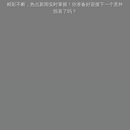
精彩不断，热点新闻实时掌握！你准备好迎接下一个意外
惊喜了吗？