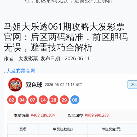
马姐大乐透061期攻略大发彩票
官网：后区两码精准，前区胆码
无误，避雷技巧全解析
作者：大发彩票 发布日期：2026-06-11
,
大发彩票官网