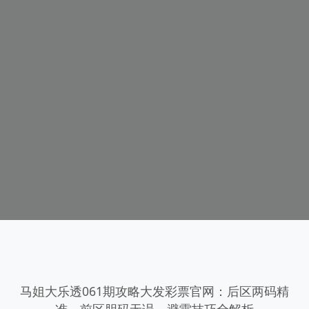
马姐大乐透061期攻略大发彩票官网：后区两码精
准，前区胆码无误，避雷技巧全解析